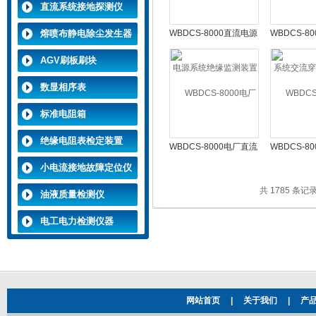
找仪
直流系统接地探测仪
熔喷布静电除尘发生器
WBDCS-8000直流电源
WBDCS-8
系统绝缘监测装置
交流穿入
AGV刷板刷块
数显相序表
标准电阻箱
绝缘电阻表检定装置
WBDCS-8000电厂直流
WBDCS-8
系统报警监测装置
流系统直流
小电流接地故障定位仪
共 1785 条记录
油液质量检测仪
电工电力检测仪器
网站首页
|
关于我们
|
产