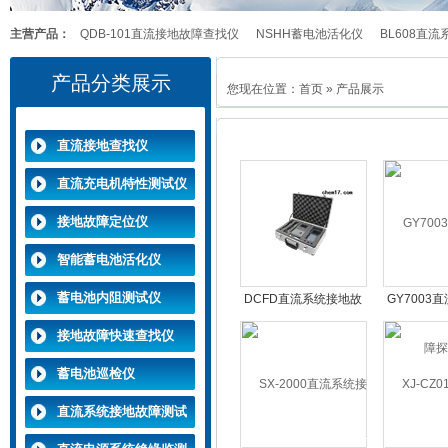
主营产品：
QDB-101直流接地故障查找仪
NSHH蓄电池活化仪
BL608直
产品分类展示
ML.1-LJ-805直流接地故障定位仪
NSNZ蓄电池内阻测试仪
您现在位置：
首页
» 产品展示
直流接地查找仪
直流充电机特性测试仪
接地故障定位仪
智能蓄电池活化仪
蓄电池内阻测试仪
DCFD直流系统接地故
GY7003
障探测仪
探
接地故障快速查找仪
蓄电池巡检仪
直流系统接地故障测试
仪