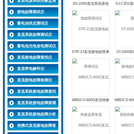
直流电源系统绝缘监测
SX-2000直流系统接地
XJ-CZ0
装置
故障测试仪
接地故障测试仪
蓄电池状态测试仪
直流系统故障测试仪
蓄电池充电放电测试仪
STR-ZJ直流接地故障测
ST-200
直流接地故障查找仪
试仪
地故障
直流带电解环仪
直流接地故障检测仪
直流系统接地故障查找
WBDCS-8000直流绝缘
WBDCS-8
仪
直流系统接地故障探测
监察装置
绝缘监
仪
直流系统接地故障分析
仪
便携式直流接地故障查