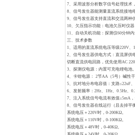
7、采用波形分析数字信号处理技术
8、信号发生器能测量直流系统接地
9、信号发生器支持直流和交流两种
10、欠压指示功能：电池欠压时仪
11、自动关机功能：探测仪60分钟
三、技术参数
1、适用的直流系统电压等级220V、11
2、信号发生器供电方式：直流屏供电（
切断直流供电回路，优先使用AC 22
3、探测仪电源：内置可充电锂电池。
4、卡钳电源： 2节AA（5号）碱性
5、抗对地分布电容值：支路≤22uF、
6、发射频率：2Hz、1Hz、0.5Hz、0.2
7、注入系统信号电流有效值≤5mA，
8、信号发生器在线运行（且去掉平
系统电压＋220V时，0-200KΩ。
系统电压＋110V时，0-100KΩ。
系统电压＋48V时，0-40KΩ。
系统电压＋24V时，0-20KΩ。