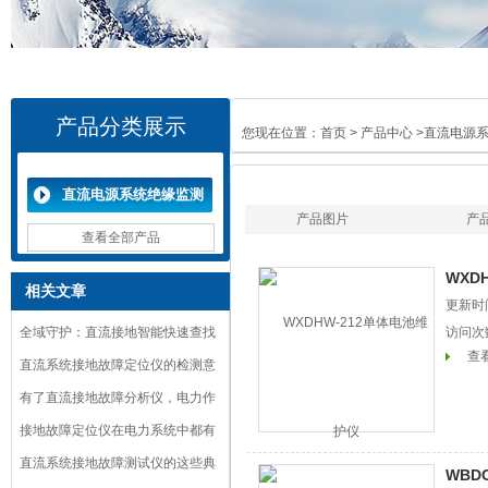
产品分类展示
您现在位置：
首页
>
产品中心
>
直流电源
直流电源系统绝缘监测
产品图片
产
装置
查看全部产品
WXD
相关文章
更新时间
全域守护：直流接地智能快速查找
访问次
查
仪的核心应用与价值
直流系统接地故障定位仪的检测意
义
有了直流接地故障分析仪，电力作
业安全再也不用担心
接地故障定位仪在电力系统中都有
哪些应用？
直流系统接地故障测试仪的这些典
WBD