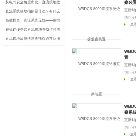
型应用，你都了解吗？
从电气安全角度出发，直流接地故
察装
障分析仪使用起来更安心
更新时间
直流系统接地指的是什么？有什么
访问次
危害？
高效排查，直流系统无忧——便携
查
式直流接地故障定位仪的五大优势
在操作便携式直流接地查找仪时需
要注意哪些安全事项？
直流接地故障快速查找仪通常应用
于以下几个方面
WBD
置
更新时间
访问次
查
WBD
察系
更新时间
访问次
查