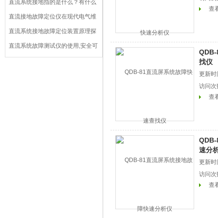
直流系统接地指的是什么？有什么
查
危害？
直流接地故障定位仪在现代电气维
护中的核心作用
直流系统接地故障定位装置原理探
秘
直流系统故障测试仪的使用,安全可
QDB
靠的同时使用方便
找仪
更新时间
访问次
查
QDB
速分
更新时间
访问次
查