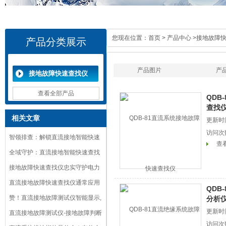
您现在位置：
首页
>
产品中心
>
接地故障
产品分类展示
产品图片
产
接地故障快速查找仪
查看全部产品
QDB
查找
相关文章
更新时间
访问次
智领排查：解锁直流接地智能快速
查
查找仪的高效密码
全域守护：直流接地智能快速查找
仪的核心应用与价值
接地故障快速查找仪忠实守护电力
系统
直流接地故障快速查找仪通常应用
QDB
于以下几个方面
赞！直流接地故障测试仪智能显示,
分析
准确率高达100％
更新时间
直流接地故障测试仪-接地故障判断
访问次
真的很简单