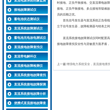
直流电源系统绝缘监测
时接地、正负平衡接地、交直流窜电故障
装置
接地、正负平衡接地、多点接地等疑难故
接地故障测试仪
员的后顾之忧。
蓄电池状态测试仪
首先信号发生器与直流系统正负母线和
立于信号发生器，故障检测器与钳表之间
直流系统故障测试仪
蓄电池充电放电测试仪
直流系统接地故障测试仪
同时配置高
接地故障查找安全性与灵敏度方面矛盾，
直流接地故障查找仪
直流带电解环仪
上一篇:
增强电力系统安全，直流接地查找
直流接地故障检测仪
直流系统接地故障查找
仪
直流系统接地故障探测
仪
直流系统接地故障分析
仪
便携式直流接地故障查