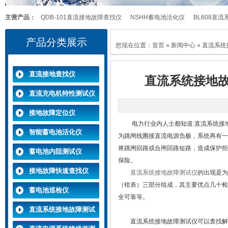
主营产品：
QDB-101直流接地故障查找仪
NSHH蓄电池活化仪
BL608直
产品分类展示
ML.1-LJ-805直流接地故障定位仪
NSNZ蓄电池内阻测试仪
您现在位置：
首页
»
新闻中心
» 直流系
直流接地查找仪
直流系统接地故
直流充电机特性测试仪
接地故障定位仪
电力行业内人士都知道:直流系统接地
智能蓄电池活化仪
为跳闸线圈接直流电源负极，系统再有一
将跳闸回路或合闸回路短路，造成保护拒
蓄电池内阻测试仪
保险。
接地故障快速查找仪
直流系统接地故障测试仪
的出现是为
（钳表）三部分组成，其主要优点几十检
蓄电池巡检仪
全可靠等。
直流系统接地故障测试
直流系统接地故障测试仪
可以查找解
仪