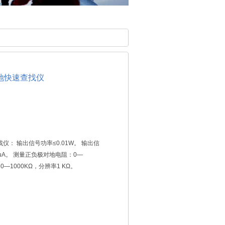
流接地快速查找仪
找仪： 输出信号功率≤0.01W。 输出信
0uA。 测量正负极对地电阻：0—
0—1000KΩ，分辨率1 KΩ。