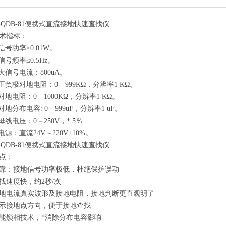
1-QDB-81便携式直流接地快速查找仪
术指标：
信号功率≤0.01W。
信号频率≤0.5Hz。
出大信号电流：800uA。
量正负极对地电阻：0—999KΩ，分辨率1 KΩ。
量对地电阻：0—1000KΩ，分辨率1 KΩ。
对地分布电容: 0—999uF，分辨率1 uF。
母线电压：0－250V，*.5％
电源：直流24V～220V±10%。
1-QDB-81便携式直流接地快速查找仪
特点：
靠：接地信号功率极低，杜绝保护误动
找速度快，约2秒/次
地电流真实波形及接地电阻，接地判断更直观明了
示接地点方向，便于接地查找
能锁相技术，*消除分布电容影响