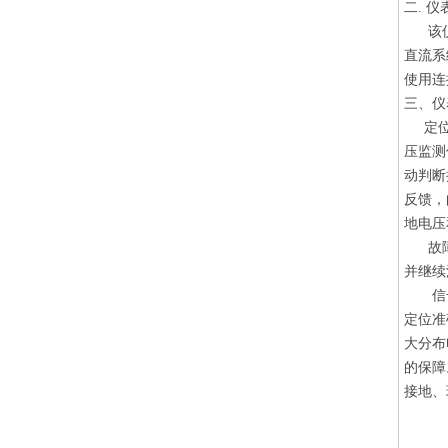
二. 
该仪表
直流系
使用连
三、仪
定位仪
压监测
动判断
反馈，
地电压
故障检
并继续
信号发
定位准
大分布
的保障
接地、