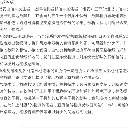
仪表的构成
由信号发生器、故障检测器和信号采集器（钳表）三部分组成，信号发
统出现接地故障后，它会自动产生一个低频小信号，故障检测器与钳表独
接线相连，通过对待检测支路漏电流信号的采集、分析，从而判断出该支
表的工作原理
表的工作原理是：当直流系统发生接地故障或绝缘降低(整个直流系统绝
仪表发出警报时，将信号发生器接入直流系统的正、负母线和地之间。信
接地故障的极性、接地程度，自动分析绝缘监测平衡电桥回路接线方式和
向直流正负母线和地间，发射适宜系统检测，对系统无影响的低频信号，
和系统对地绝缘总阻抗。
测器检测各回路对地绝缘的直流信号漏电流，并模拟显示接地回路绝缘
沿故障回路（支路）检测出接地故障，将故障点准确定位。
生器、故障检测器均采用微计算机技术，具有集成程度高，判断速度
确等特点。在软件处理上利用了模糊控制理论和通信的噪声理论，并依据
电容的干扰、电磁脉冲干扰和其它噪声干扰的影响，也能准确地判断出接
。在硬件上引进*的检测传感器，直流信号检测灵敏度高达0. 1mA，可检测1
环路接地、绝缘普遍降低等难以解决的问题迎刃而解。