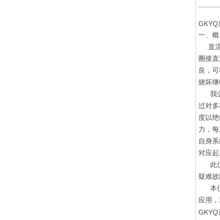
GKY
一、概
直流系
圈接直
良，可
烧坏继
我公司
过对多
度以绝
力，每
自身系
对应起
此仪表
疑难故
本仪表
应用，
GKY