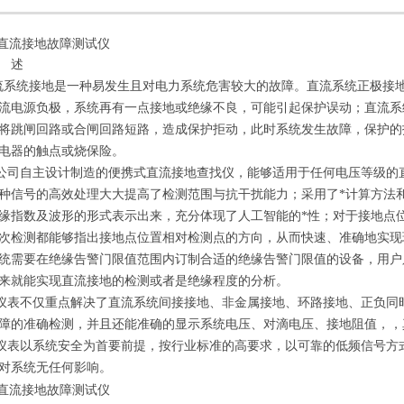
Q直流接地故障测试仪
 述
统接地是一种易发生且对电力系统危害较大的故障。直流系统正极接地
流电源负极，系统再有一点接地或绝缘不良，可能引起保护误动；直流系
将跳闸回路或合闸回路短路，造成保护拒动，此时系统发生故障，保护的
电器的触点或烧保险。
自主设计制造的便携式直流接地查找仪，能够适用于任何电压等级的直
种信号的高效处理大大提高了检测范围与抗干扰能力；采用了*计算方法
缘指数及波形的形式表示出来，充分体现了人工智能的*性；对于接地点
次检测都能够指出接地点位置相对检测点的方向，从而快速、准确地实现
统需要在绝缘告警门限值范围内订制合适的绝缘告警门限值的设备，用户
来就能实现直流接地的检测或者是绝缘程度的分析。
不仅重点解决了直流系统间接接地、非金属接地、环路接地、正负同时
障的准确检测，并且还能准确的显示系统电压、对滴电压、接地阻值，，
以系统安全为首要前提，按行业标准的高要求，以可靠的低频信号方式
对系统无任何影响。
Q直流接地故障测试仪