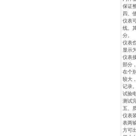
保证
四、
仪表
线。
分。
仪表
显示
仪表
部分
在个
较大
记录
试验
测试
五、
仪表装
表两
方可