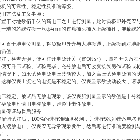
整机的可靠性、稳定性及准确等级。
使用方法及主义事项：
可置于对地数佰千伏的高电压之上进行测量，此时负极即外壳应
其一端的芯线焊接一只ф4mm的香蕉插头插入正级插孔，屏蔽线
也可置于地电位测量，将负极即外壳与大地接通，正级接到对地
为负值。
接好，检查无误，便可打开电源开关（置ON处），量程开关放在
，便可升压试验。试验完毕，充分放电后可改变接线另作试验或
别情况下，如果试验电源电压波动较大，加之高压试验电源侧的
，这样仪表上流过的电流是不稳定的。仪表显示数波动较大，请
。
电压稳定、被试品无放电现象，该仪表所测量显示的数值是十分
完毕放电时请用电棒放电，避免冲击性放电。
质量保证与售后服务
配调试好后，100%的进行准确度检测，并进行5次冲击放电考验（
输入端放电）。仪表应无异常现象发生，然后再进行准确度检测
出厂。