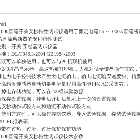
介绍
1000
直流开关安秒特性测试仪
适用于额定电流1A～1000A直流
0A直流熔断器的安秒特性测试
类别：开关.互感器测试仪器
：DL/T846.3-2004 GB1984-2003
仪器既可以单独使用，也可以与PC机联机使用
320×240液晶显示器、高速热敏打印机，人机对话全键盘操作方式
 采用电力电子控制技术产生大电流输出，输出电流响应速度快、精
多个高精度传感器自动切换电流量程和高性能14位AD采集芯片
具有掉电存储功能，可以存200组试验数据
 自动保存设置数据，掉电后开机后显示上一次的设置数据
任选安秒动作试验方式和通流不动作试验方式
 联机使用方式时，可以操作控制仪器、导入试验数据、存储试验数
XCEL报表等。
仪器带有过热、过流、过压保护保护功能
1000
直流开关安秒特性测试仪
技术参数