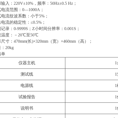
源输入：220V±10%，频率：50Hz±0.5 Hz；
测试电流范围：0—1000A；
测试电流纹波系数：小于5%；
输出电流的稳定性：≤0.5%；
时间记录：0-9999S；Z小时间分辨率：0.001S；
环境温度：－20℃至50℃
外形尺寸：470mm(长)×320mm（宽）×460mm（高）；
量：20kg
清单
仪器主机
1
测试线
1
电源线
1
试验报告
1
说明书
1