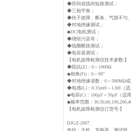
◆匝间或线间短路测试；
◆三相平衡；
◆转子故障、断条、气隙不匀
◆对地绝缘测试；
◆DC电机测试；
◆绕组污染等；
◆线圈断路测试；
◆电容器测试；
【电机故障检测仪
技术参数:
】
◆阻抗(Z)：0～1000Ω
◆相角(Fi)：0～90°
◆对地绝缘读数：0～500MΩ
◆电感(L)：0.35mH～1.6H
◆电容(C)：100μF～50μF（
◆频率范围：30,50,60,100,200,40
【电机故障检测仪
订货号:
】
DJGZ-2007
包括：主机、充电器、测试线