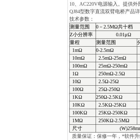
10、AC220V电源输入。提供
QJ84型数字直流双臂电桥
产品详
技术参数：
测量范围
0－2.5MΩ共十档
Z小分辨率
0.01μΩ
量程
测量范围
1mΩ
0-2.5mΩ
10mΩ
2.5mΩ-25mΩ
100mΩ
25mΩ-250mΩ
1Ω
250mΩ-2.5Ω
10Ω
2.5Ω-25Ω
100Ω
25Ω-250Ω
1KΩ
250Ω-2.5KΩ
10KΩ
2.5KΩ-25KΩ
100KΩ
25KΩ-250KΩ
1MΩ
250KΩ-2.5MΩ
尺寸
(W)258mm*(H)
质量保证：保修一年，*软件升