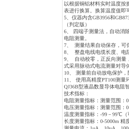
以根据铜铝材料实时温度按
表进行换算。换算温度值即
5、
仪器内含
GB3956
和
GB87
（判定版）
6、 四端子测量法，自动消除接
电阻测量。
7、 测量结果自动保存，可
8、 整盘电线电缆长度、电
9、 自动校零，正反向测
式采用脉动式电流测量对导
10、 测量前自动放电保护
11、 使用高精度PT100测
QJ36B型
液晶数显导体电阻
技术指标：
电阻测量指标：
测量范围：0.
电压测量指标
：测量范围：0-2
温度测量指标：
-99
－99℃（
长度测量指标：
0-5000m 
测量电流
：1uA、10uA、10