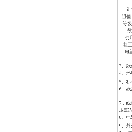
十进
阻值
等级
数
使
电压
电
3、残
4、环
5、标
6．线
7．线
压8K
8、电源
9、外