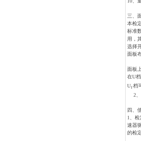
10、
三、
本检
标准
用，
选择
面板
面板
在U
U
档
f
2、
四、
1、
速器
的检