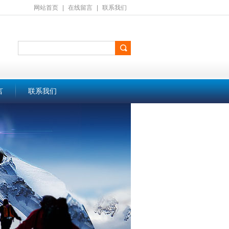
网站首页
|
在线留言
|
联系我们
言
联系我们