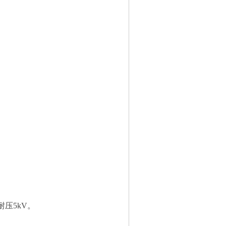
，耐压5kV。