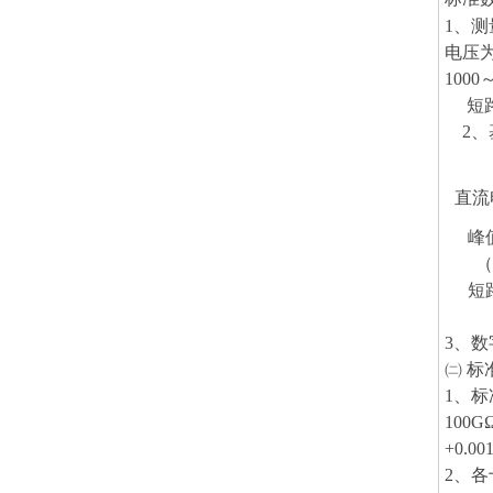
1、
电压为
1000
短路
2、
直流
峰
（
短
3、数
㈡ 标
1、标
100G
+0.0
2、