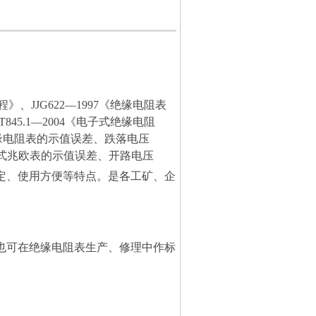
》、JJG622—1997《绝缘电阻表
5.1—2004《电子式绝缘电阻
缘电阻表的示值误差、跌落电压
针式兆欧表的示值误差、开路电压
定、使用方便等特点。是各工矿、企
，也可在绝缘电阻表生产、修理中作标