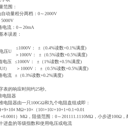
测量范围：
自动量程分两档：0～2000V
～5000V
电流：0～20mA
基本误差：
≤1000V： ±（0.4%读数+0.1%满度)
电压U
＞1000V： ±（0.5%读数+0.5%满度)
值电压
≤1000V： ±（1%读数+0.5%满度)
Uf）
＞1000V： ±（0.5%读数+0.5%满度)
路电流
±（0.3%读数+0.2%满度)
字表的响应时间约25秒。
准电阻器
准电阻器由一只100GΩ和九个电阻盘组成即：
Ω+9×10
MΩ+10×（10
+10
+10+1+0.1+0.01
4
3
2
01+0.0001）MΩ，阻值范围：0～201111.1110MΩ，小步进100Ω
各十进盘的等级指数和使用电压或电流