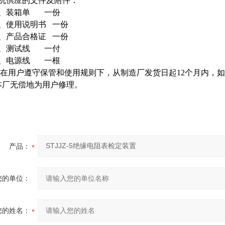
随机供应的文件及附件：
）、装箱单 一份
）、使用说明书 一份
）、产品合格证 一份
）、测试线 一付
）、电源线 一根
在用户遵守保管和使用规则下，从制造厂发货日起12个月内，
本厂无偿地为用户修理。
产品：
您的单位：
您的姓名：