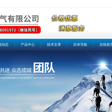
闻动态
产品中心
技术文章
目录导航
在线留