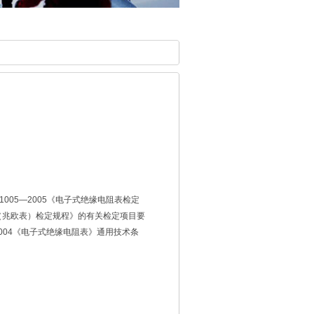
G1005—2005《电子式绝缘电阻表检定
阻表（兆欧表）检定规程》的有关检定项目要
—2004《电子式绝缘电阻表》通用技术条
检定电子式绝缘电阻表的示值误差、跌落
CY3型）配合可检定指针式兆欧表的示