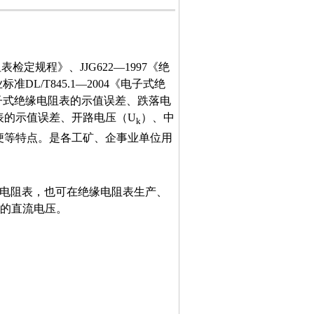
表检定规程》、JJG622—1997《绝
/T845.1—2004《电子式绝
子式绝缘电阻表的示值误差、跌落电
表的示值误差、开路电压（U
）、中
k
便等特点。是各工矿、企事业单位用
绝缘电阻表，也可在绝缘电阻表生产、
的直流电压。