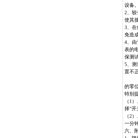
设备
2、
使其
3、
免造
4、
表的
保测
5、
置不
的零
特别
（1）
择”
（2）
一分
六、