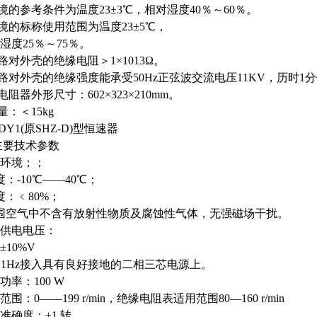
境的参考条件为温度23±3℃，相对湿度40％～60％。
境的标称使用范围为温度23±5℃，
度25％～75％。
路对外壳的绝缘电阻＞1×1013Ω。
路对外壳的绝缘强度能承受50Hz正弦波交流电压11KV，历时1
电阻器外形尺寸：602×323×210mm。
量：＜15kg
/DY1(原SHZ-D)型恒速器
主要技术参数
用环境；；
温度：-10℃——40℃；
湿度：﹤80%；
3周围空气中不含有放射性物质及腐蚀性气体，无强磁场干扰。
网供电电压：
0±10%V
50±1Hz接入具有良好接地的二相三芯电源上。
耗功率：100 W
范围：0——199 r/min，绝缘电阻表适用范围80—160 r/min
速准确度：±1 转