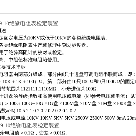
19-10绝缘电阻表检定装置
用途
定额定电压为10KV或低于10KV的各类绝缘电阻表。
供各类绝缘电阻表生产或修理中刻划标度盘。
适用于绝缘高阻计的校对或检定。
作高、中阻值标准电阻箱使用。
主要技术指标
电阻器由两部分组成，部分由8只十进盘可调电阻串联而成，即：10×（
K＋10K＋1K＋100）Ω。第二部分由10只10GΩ和9只100G
节范围为1121111.1110MΩ，小步进值为100Ω。
各十进盘的等级指数和高使用电压或电流（即参考电压或电流）
) ＞100G 100G~10G ×1G盘 ×100M盘 ×10M盘 ×1M盘 ×100K盘 
%) 10 5 2 1 0.2 0.2 0.2 0.2 0.2 0.2
压或电流 10KV 10KV 5KV 5KV 2500V 2500V 500V 8mA 20m
119-10绝缘电阻表检定装置
余电阻值＜0.1Ω，变差＜0.01Ω。