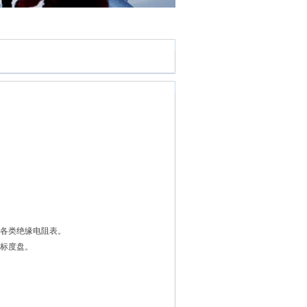
V的各类绝缘电阻表。
划标度盘。