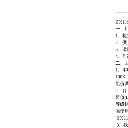
ZX1
一、
1、检
2、
3、
4、
二、
1、本
100
阻值调
2、
阻值(Ω
等级指数a(
高使用电
ZX
3、残