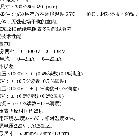
尺寸：380×380×320（mm）
存条件：仪器应存放在环境温度-25℃——40℃，相对湿度﹤90
气体，无强磁场干扰的室内。
1/ZX124G绝缘电阻表多功能试验箱
要技术性能
量范围
压分两档 0—1000V，0—10KV
路电流 0—2mA ， 0—20mA
本误差
 ≤1000V： ±（0.4%读数+0.1%满度)
0V： ±（0.5 %读数+0.5 %满度)
压 ≤1000V： ±（1%读数+0.5%满度)
0V： ±（0.8%读数+0.2%满度)
 ±（0.3 %读数+0.2%满度)
压表响应时间约25秒。
用环境:温度23±5℃，相对湿度80%。
源电压:220V，AC50HZ。
形尺寸：530mm×250mm×170mm