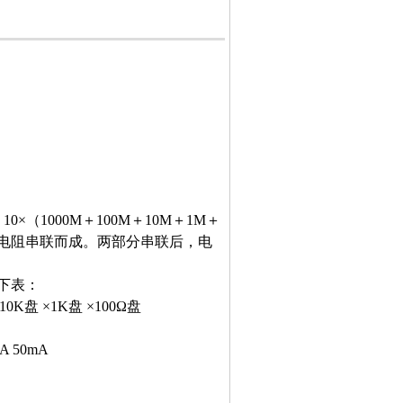
1000M＋100M＋10M＋1M＋
Ω的固定电阻串联而成。两部分串联后，电
见下表：
×10K盘 ×1K盘 ×100Ω盘
A 50mA