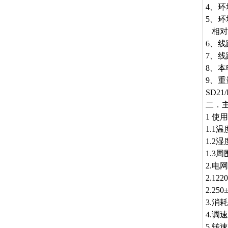
4、环
5、环
相对湿
6、线
7、线
8、本
9、重
SD21
二．
1 使
1.1
1.2
1.
2.电
2.122
2.2
3.消
4.调速
5.转