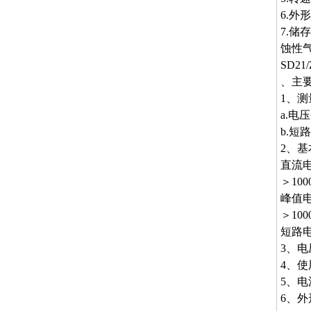
6.外形
7.储
蚀性
SD2
、主
1、测
a.电
b.短
2、基
直流电压
＞100
峰值电
＞100
短路电流
3、电
4、使
5、电
6、外