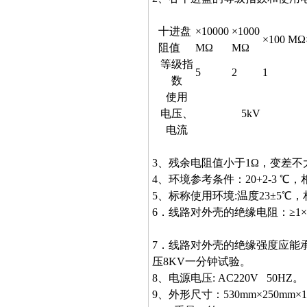
十进盘
×10000
×1000
×100 MΩ
阻值
MΩ
MΩ
等级指
5
2
1
数
使用
电压、
5kV
电流
3、残余电阻值小于1Ω，变差不大
4、环境参考条件：20+2-3 ℃，相
5、标称使用环境:温度23±5℃，
6．线路对外壳的绝缘电阻：≥1×1
7．线路对外壳的绝缘强度应能承
压8KV一分钟试验。
8、电源电压: AC220V 50HZ。
9、外形尺寸：530mm×250mm×1