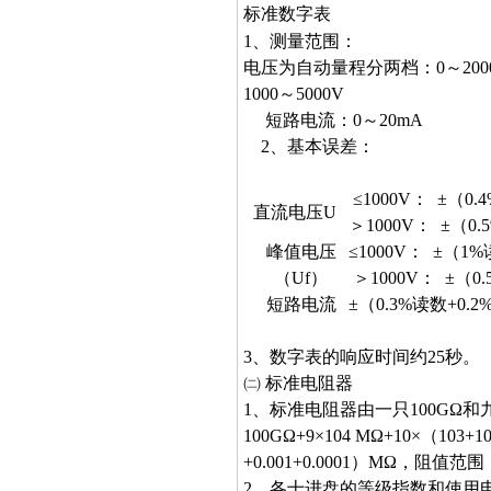
标准数字表
1、测量范围：
电压为自动量程分两档：0～200
1000～5000V
短路电流：0～20mA
2、基本误差：
≤1000V： ±（0.
直流电压U
＞1000V： ±（0.
峰值电压
≤1000V： ±（1%
（Uf）
＞1000V： ±（0.
短路电流
±（0.3%读数+0.2
3、数字表的响应时间约25秒。
㈡ 标准电阻器
1、标准电阻器由一只100GΩ
100GΩ+9×104 MΩ+10×（103+102
+0.001+0.0001）MΩ，阻值范
2、各十进盘的等级指数和使用