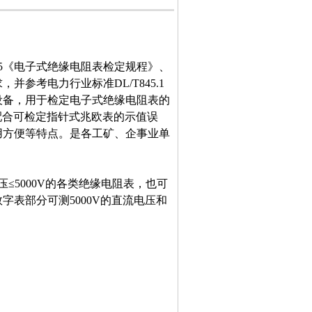
2005《电子式绝缘电阻表检定规程》、
并参考电力行业标准DL/T845.1
设备，用于检定电子式绝缘电阻表的
配合可检定指针式兆欧表的示值误
用方便等特点。是各工矿、企事业单
≤5000V的各类绝缘电阻表，也可
表部分可测5000V的直流电压和