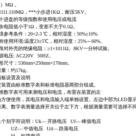
01）MΩ，
1111.110MΩ，***小步进1KΩ，耐压5KV。
各十进盘的等级指数和使用电压或电流
余电阻值小于1Ω，变差不大于0.1Ω。
境参考条件：20+2-3 ℃，相对湿度：50%±10%.
称使用环境:温度23±5℃，相对湿度：25%～60%。
路对外壳的绝缘电阻：≥1×1011Ω。8KV一分钟试验。
源电压: AC220V 50HZ。
形尺寸：530mm×250mm×170mm。
重量：约17kg。
面板设置及说明
定装置由标准数字表和标准电阻器两部分组成。
标准数字表可用来测电压和电流，布置在装置的左
为方便使用，其电压和电流输入端单独设置。左边中部为LED显
距离。数字表测量选择开关位于左下方，根据测量需要可选择不
个别字符说明：Uk— 开路电压 Uf— 峰值电压
— 中值电压 Ud— 跌落电压
d— 短路电流