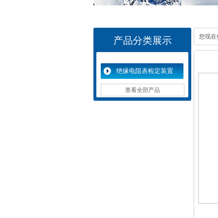
您现在
产品分类展示
绝缘电阻表检定装置
查看全部产品