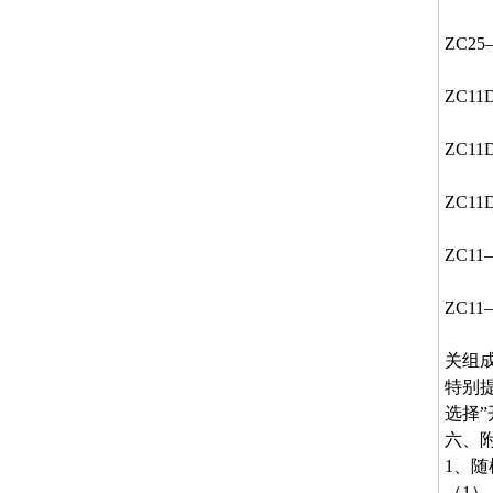
ZC2
ZC11
ZC11
ZC11
ZC11
ZC11
关组
特别
选择
六、
1、
（1