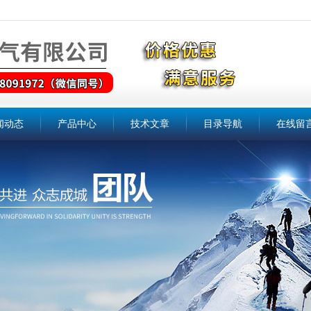
闻动态
产品中心
技术文章
目录导航
在线留