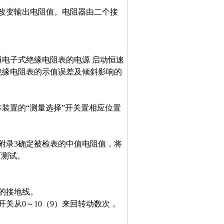
改变输出电阻值。电阻器由二个接
通电子式绝缘电阻表的电源 启动恒速
绝缘电阻表的示值误差及倾斜影响的
装置的“测量选择”开关置相应位置
附录3确定被检表的中值电阻值，将
可测试。
的接地线。
关从0～10（9）来回转动数次，