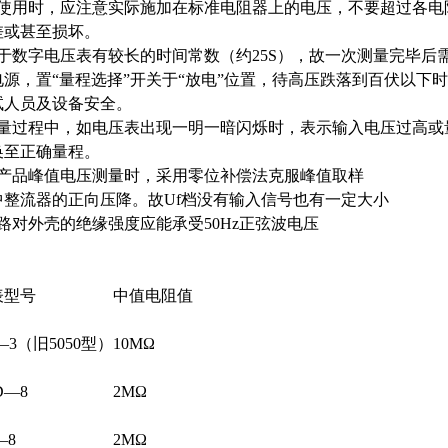
在使用时，应注意实际施加在标准电阻器上的电压，不要超过各电
差或甚至损坏。
由于数字电压表有较长的时间常数（约25S），故一次测量完毕后
电源，置“量程选择”开关于“放电”位置，待高压跌落到百伏以下
试人员及设备安全。
测量过程中，如电压表出现一明一暗闪烁时，表示输入电压过高或
换至正确量程。
本产品峰值电压测量时，采用零位补偿法克服峰值取样
中整流器的正向压降。故Uf档没有输入信号也有一定大小
路对外壳的绝缘强度应能承受50Hz正弦波电压
表型号
中值电阻值
5—3（旧5050型）
10MΩ
D—8
2MΩ
—8
2MΩ