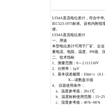
UJ34A直流电位差计
，符合中华
IEC523-1975标准。设
便。
UJ34A直流电位差计
一、用途
本型电位差计可用于厂矿、企业
量电流、电阻、温度、PH值、
二、技术指标
1、测量范围：0～2.111110V
2、分辨率：1μV
3、基本误差极限：Elim=±（0.1
X—读数盘示值
4、 仪器使用条件：
a、温度参考值；20±1℃
b、温度标称使用范围；15~25
c、湿度参考值；40％~60％