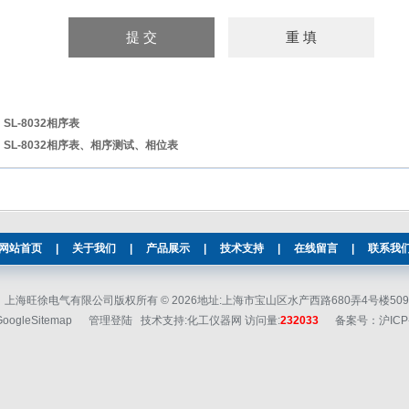
：
SL-8032相序表
：
SL-8032相序表、相序测试、相位表
网站首页
|
关于我们
|
产品展示
|
技术支持
|
在线留言
|
联系我
上海旺徐电气有限公司版权所有 © 2026地址:上海市宝山区水产西路680弄4号楼509 邮
GoogleSitemap
管理登陆
技术支持:化工仪器网 访问量:
232033
备案号：沪ICP备