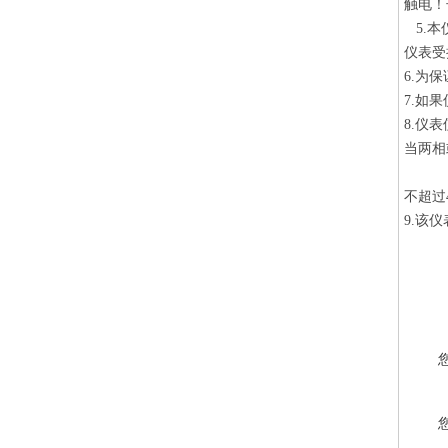
触电！
5.
本
仪表受
6.
为保
7.
如果
8.
仪表
当两相
不超过
9.
该仪