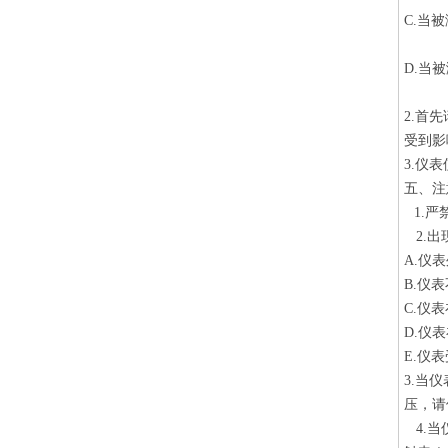
C.当
D.当
2.首
受到影
3.
仪表
五、注
1.
严
2.
出
A.
仪表
B.
仪表
C.
仪表
D.
仪表
E.仪
3.
当仪
压，请
4.
当