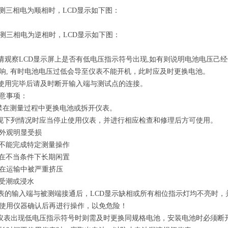
被测三相电为顺相时，LCD显示如下图：
被测三相电为逆相时，LCD显示如下图：
先请观察LCD显示屏上是否有低电压指示符号出现,如有则说明电池电压己
响, 有时电池电压过低会导至仪表不能开机，此时应及时更换电池。
使用完毕后请及时断开输入端与测试点的连接。
意事项：
禁在测量过程中更换电池或拆开仪表。
现下列情况时应当停止使用仪表，并进行相应检查和修理后方可使用。
外观明显受损
不能完成特定测量操作
在不当条件下长期闲置
在运输中被严重挤压
表受潮或浸水
表的输入端与被测端接通后，
L
C
D
显示缺相或所有相位指示灯均不亮时，
使用仪器确认后再进行操作，以免危险！
仪表出现低电压指示符号时则需及时更换同规格电池，安装电池时必须断