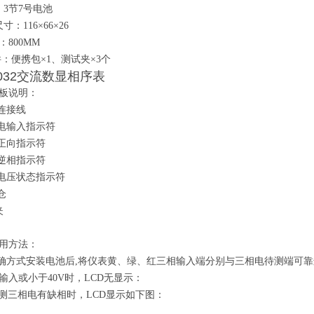
：3节7号电池
寸：116
×
66
×
26
：800MM
附件：便携包
×
1、测试夹
×
3个
8032交流数显相序表
板说明：
量连接线
相电输入指示符
序正向指示符
序逆相指示符
池电压状态指示符
仓
夹
用方法：
确方式安装电池后,将仪表黄、绿、红三相输入端分别与三相电待测端可靠
无输入或小于40V时，LCD
无显示
：
被测三相电有缺相时，LCD显示如下图：