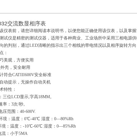
8032交流数显相序表
该仪表前，请您详细阅读本说明书，以便您能正确使用该仪表，以及掌握
测试仪是精密的测试仪器，适用于各种商业、工业场所中采用三相电源供
向的判别，通过LED清晰的指示出三个相线的带电情况以及相序旋转方
点：
巧美观，方便实用
质外壳，安全耐用
符合CATIII600V安全标准
自动提示，无操作自动关机
术特性：
示：三位LCD显示,字高18MM。
样速率：3次/秒。
电压范围：40-600V.
环境：温度：0℃-40℃ 湿度：0
—
80%Rh
境：温度：-10℃-60℃ 湿度：0
—
85%Rh
电流：小于5MA