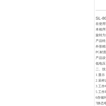
SL-
在使用
本相序
旋转方
产品特
外形精
PC材
产品设计
低电压
二、技
1.显
2.采
3.工作
5.工作
6存储环
7静态