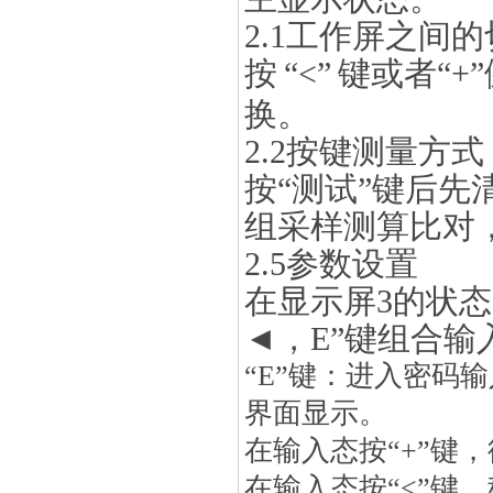
2.
1工作屏之间的
按
“
<
”
键或者“+
换。
2.
2按键测量方式
按“测试”键后
组采样测算比对，
2.5参数设置
在显示屏3的状态
◄
，E”键组合输
“E”键：进入密码
界面显示。
在输入态按“
+
”键
在输入态按“
<
”键