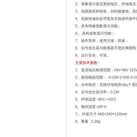
2、测量显示直流系统电压，对地电压
3、高精度采样钳表，对间接接地，高
4、高效快速的处理复杂支路或环路中
5、具有绝缘指数显示功能；
6.、具有波形显示功能；
7、操作简单，使用方便，快速；
8、信号发生器与检测器不受距离限制
9、运行安全，可靠。
主要技术参数
：
1、直流电压检测范围：24V 48V 110V 
2、接地电阻范围： 0-10K 0-50K 0-100
3、分布电容：支路对地电容≤8μ F 系统对
4、信号发生器功率：0.2W
5、环境温度 -35℃-+55℃
6、相对温度 ≤95％
7.、外形尺寸 460×240×120mm
8、重量 2.2kg