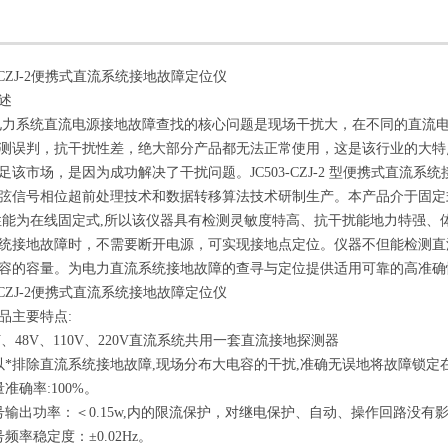
3-CZJ-2便携式直流系统接地故障定位仪
概述
电力系统直流电源接地故障查找的核心问题是现场干扰大，在不同的直流电
测误判，抗干扰性差，绝大部分产品都无法正常使用，这是该行业的大特
足该市场，是因为成功解决了干扰问题。JC503-CZJ-2 型便携式直流系
弦信号相位超前处理技术和数据转移算法技术研制生产。本产品介于固定
性能为在线固定式,所以该仪器具有检测灵敏度特高、抗干扰能地力特强、
统接地故障时，不需要断开电源，可实现接地点定位。仪器不但能检测直
容的容量。为电力直流系统接地故障的查寻与定位提供适用可靠的高准
3-CZJ-2便携式直流系统接地故障定位仪
品主要特点:
4V、48V、110V、220V直流系统共用一套直流接地探测器
以*排除直流系统接地故障,现场分布大电容的干扰,准确无误地将故障锁定
量准确率:100%。
号输出功率：＜0.15w,内的限流保护，对继电保护、自动、操作回路没
号频率稳定度：±0.02Hz。