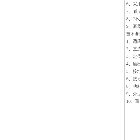
6、采
7、 
8、?
9、豪
技术
1、适
2、直流
3、定
4、输
5、接
6、接
8、功
9、外
10、重