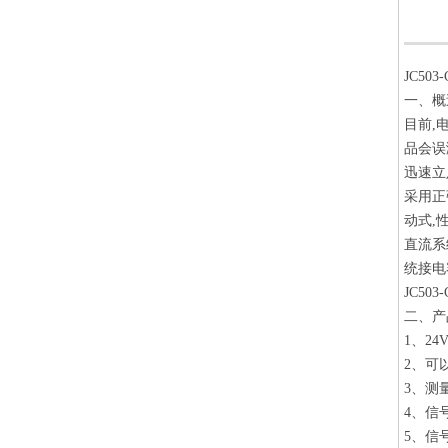
JC50
一、
目前,
品会误
迅速立
采用正
动式,
直流系
统接电
JC50
二、产
1、2
2、可
3、测
4、信
5、信