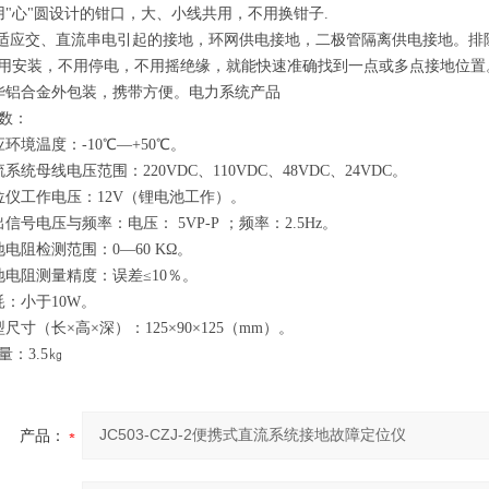
用"心"圆设计的钳口，大、小线共用，不用换钳子.
能适应交、直流串电引起的接地，环网供电接地，二极管隔离供电接地。
不用安装，不用停电，不用摇绝缘，就能快速准确找到一点或多点接地位
华铝合金外包装，携带方便。电力系统产品
参数：
应环境温度：-10℃—+50℃。
系统母线电压范围：220VDC、110VDC、48VDC、24VDC。
位仪工作电压：12V（锂电池工作）。
出信号电压与频率：电压： 5VP-P ；频率：2.5Hz。
地电阻检测范围：0—60 KΩ。
地电阻测量精度：误差≤10％。
耗：小于10W。
型尺寸（长×高×深）：125×90×125（mm）。
量：3.5㎏
产品：