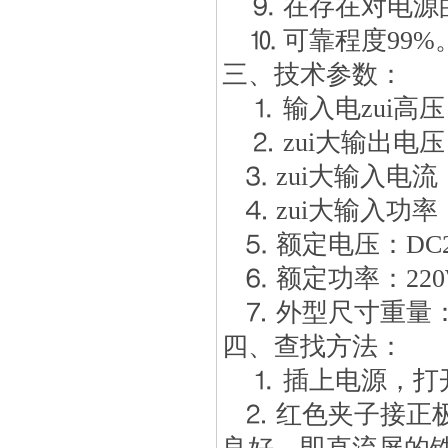
⒐ 在存在对电源
⒑ 可靠程度99%
三、技术参数：
⒈ 输入电zui高压：2
⒉ zui大输出电压：
⒊ zui大输入电流：
⒋ zui大输入功率
⒌ 额定电压：DC22
⒍ 额定功率：220
⒎ 外型尺寸重量：44
四、查找方法：
⒈ 插上电源，打开
⒉ 红色夹子接正