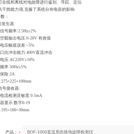
在线和离线对地故障进行鉴别、寻踪、定位.
干扰能力强,克服了系统分布电容的影响.
参数：
号发生器:
频率:2.5Hz±2%
载输出电压:0-20V 有效值
压幅值误差:<5%
抗冲击能力:400V直流冲击
:AC220V±10%
率:50Hz±5%
险:2A
75×225×100mm
号接收器:
流检测灵敏度:0.5mA
显示:数字0-19
95×100×30mm
产品：