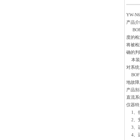
YW-
产品介
BO
度的检
将被检
确的判
本装置
对系统
BO
地故障
产品别
直流系
仪器特
1、使
2、安
3、适
4、适