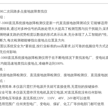
N600二次回路多点接地故障查找仪
绍：
F-1000直流系统接地故障检测仪
是新一代直流接地故障测试仪.它能够适用
测钳表,通过对多种信号的高效处理大大提高了检测范围与抗干扰能力;采
测绝缘支路的优势程度以数值的形式表示出来,充分体现了人工智能的*性
断力,每次检测都能够指出接地点位置及方向.
以系统安全为*要前提,按行业标准的zui高要求,以可靠的低频信号方式
无任何影响.
F-1000直流系统接地故障检测仪
用于在不断电情况下查找发电厂、变电站直
,均能迅速地查找出接地点,准确率达到100%.
名：
统接地故障检测仪、
直流接地故障检测仪
、接地故障检测仪、直流接地故
点：
用简单.本仪器只需打开电源开关就可直接使用,无需别的按键操作.
全可靠.本仪器无需停浮充电机及其它电源,对直流系统没有任何影响.
用电压等级多.直流系统220V、110V、48V、24V都可以使用.
用范围广.任何类型电厂、变电站、煤矿、化工厂等供电部门都可使用.