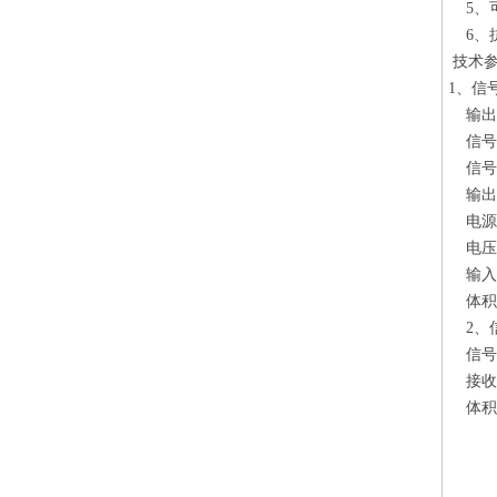
5、可
6、抗
技术
1、信
输出信号
信号空
信号电
输出口
电源电压
电压频
输入保
体积:2
2、信
信号电
接收器
体积:1