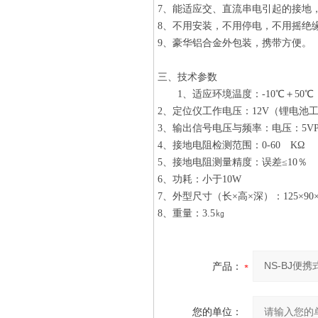
7、能适应交、直流串电引起的接地
8、不用安装，不用停电，不用摇绝
9、豪华铝合金外包装，携带方便。
三、技术参数
1、适应环境温度：-10℃＋50℃
2、定位仪工作电压：12V（锂电池
3、输出信号电压与频率：电压：5VP-
4、接地电阻检测范围：0-60 KΩ
5、接地电阻测量精度：误差≤10％
6、功耗：小于10W
7、外型尺寸（长×高×深）：125×90
8、重量：3.5㎏
产品：
您的单位：