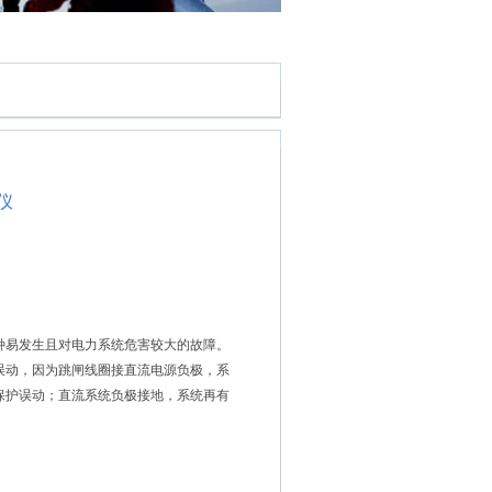
仪
一种易发生且对电力系统危害较大的故障。
误动，因为跳闸线圈接直流电源负极，系
保护误动；直流系统负极接地，系统再有
合闸回路短路，造成保护拒动，此时系统
故扩大，同时还可能烧坏继电器的触点或