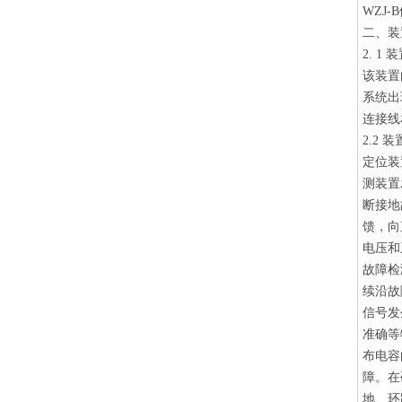
WZJ
二、装
2. 1
该装置
系统出
连接线
2.2 
定位装
测装置
断接地
馈，向
电压和
故障检
续沿故
信号发
准确等
布电容
障。在
地、环