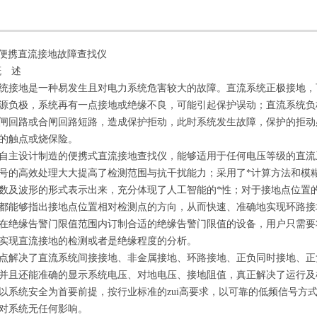
-B便携直流接地故障查找仪
概 述
统接地是一种易发生且对电力系统危害较大的故障。直流系统正极接地，
源负极，系统再有一点接地或绝缘不良，可能引起保护误动；直流系统负
闸回路或合闸回路短路，造成保护拒动，此时系统发生故障，保护的拒动
的触点或烧保险。
自主设计制造的便携式直流接地查找仪，能够适用于任何电压等级的直流
号的高效处理大大提高了检测范围与抗干扰能力；采用了*计算方法和模
数及波形的形式表示出来，充分体现了人工智能的*性；对于接地点位置
都能够指出接地点位置相对检测点的方向，从而快速、准确地实现环路接
在绝缘告警门限值范围内订制合适的绝缘告警门限值的设备，用户只需要
实现直流接地的检测或者是绝缘程度的分析。
点解决了直流系统间接接地、非金属接地、环路接地、正负同时接地、正
并且还能准确的显示系统电压、对地电压、接地阻值，真正解决了运行及
以系统安全为首要前提，按行业标准的zui高要求，以可靠的低频信号方
对系统无任何影响。