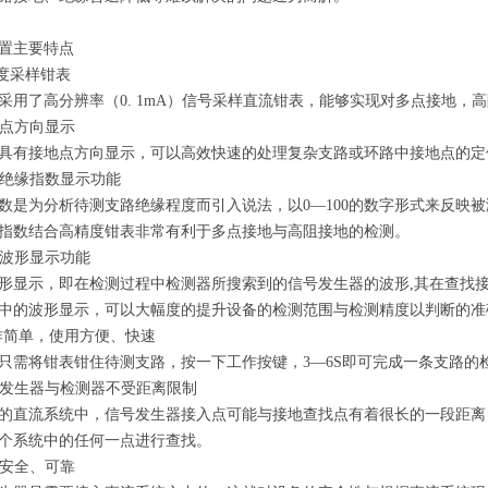
置主要特点
精度采样钳表
采用了高分辨率（0. 1mA）信号采样直流钳表，能够实现对多点接地，
接地点方向显示
具有接地点方向显示，可以高效快速的处理复杂支路或环路中接地点的定
具有绝缘指数显示功能
数是为分析待测支路绝缘程度而引入说法，以0—100的数字形式来反映
指数结合高精度钳表非常有利于多点接地与高阻接地的检测。
具有波形显示功能
形显示，即在检测过程中检测器所搜索到的信号发生器的波形,其在查找
中的波形显示，可以大幅度的提升设备的检测范围与检测精度以判断的准
操作简单，使用方便、快速
只需将钳表钳住待测支路，按一下工作按键，3—6S即可完成一条支路的
信号发生器与检测器不受距离限制
的直流系统中，信号发生器接入点可能与接地查找点有着很长的一段距离
个系统中的任何一点进行查找。
运行安全、可靠