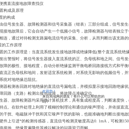
-B便携直流接地故障查找仪
置构成及原理
 装置的构成
由信号发生器、故障检测器和信号采集器（钳表）三部分组成，信号发生
现接地故障后，它会自动产生一个低频小信号，故障检测器与钳表独立于
相连，通过对待检测支路漏电流信号的采集、分析，从而判断出该支路的
装置的工作原理
置的工作原理是：当直流系统发生接地故障或绝缘降低(整个直流系统绝缘
发出警报时，将信号发生器接入直流系统的正、负母线和地之间。信号发
故障的极性、接地程度，自动分析绝缘监测平衡电桥回路接线方式和平衡
直流正负母线和地间，发射适宜系统检测，对系统无影响的低频信号，并
系统对地绝缘总阻抗。
测器检测各回路对地绝缘的直流信号漏电流，并模拟显示接地回路绝缘状
欢迎您！
障回路（支路）检测出接地故障，将故障点准确定位。
来自局域网的朋友！有什么可以帮助您的
生器、故障检测器均采用微计算机技术，具有集成程度高，判断速度快，
吗？
特点。在软件处理上利用了模糊控制理论和通信的噪声理论，并依据直流
的干扰、电磁脉冲干扰和其它噪声干扰的影响，也能准确地判断出接地故
硬件上引进*的检测传感器，直流信号检测灵敏度高达0. 1mA，可检测150
路接地、绝缘普遍降低等难以解决的问题迎刃而解。