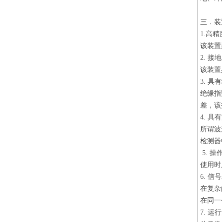
三．装
1.高
该装置
2. 
该装置
3. 
绝缘指
差，该
4. 
所谓波
检测器
5. 
使用时
6. 
在复杂
在同一
7. 