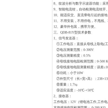
8、纹波分析与数字示波器功能：采
9、智能电流钳，自动检测电流钳开
10、能适应交、直流窜电引起的接
11、不用安装，不用停电，不甩线
12、豪华外包装，携带方便。
三、
QDB-81Y型
技术参数
1、信号发送器：
①工作电压：直接从母线上取电(工作电
②电压测量范围：0-300V
③电压测量精度：0.5%
④母线接地电阻检测范围：0-500 K
⑤母线接地电阻测量精度：误差≤1
⑥功耗：小于10W
⑦外型尺寸（长×宽×高）：238×134
⑧重量：1.7㎏
⑨适应温度：-10℃-+50℃
2、接收器：
工作电压：12V（锂电池工作,工作电压为
支路接地电阻检测范围： 0-200 KΩ