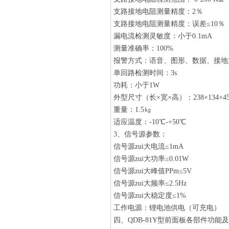
支路接地电阻测量精度：2％
支路接地电阻测量精度：误差≤10％
漏电流检测灵敏度：小于0.1mA
测量准确率：100%
报警方式：语音、图形、数据、接地
单回路检测时间：3s
功耗：小于1W
外型尺寸（长×宽×高）：238×134×4
重量：1.5㎏
适应温度：-10℃-+50℃
3、信号源参数：
信号源zui大电流≤1mA
信号源zui大功率≤0.01W
信号源zui大峰值PPm≤5V
信号源zui大频率≤2.5Hz
信号源zui大稳定度≤1%
工作电源：锂电池供电（可充电）
四、
QDB-81Y型
前面板各部件功能及