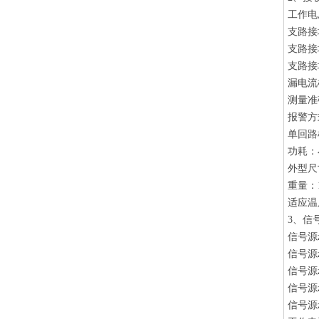
工作电压
支路接地
支路接
支路接
漏电流
测量准
报警方
单回路
功耗：
外型尺寸
重量：1
适应温度
3、信
信号源z
信号源z
信号源z
信号源z
信号源z