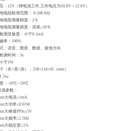
：12V（锂电池工作,工作电压为10.8V～12.6V）
电阻检测范围： 0-200 KΩ
地电阻测量精度：2％
地电阻测量精度：误差≤10％
检测灵敏度：小于0.1mA
确率：100%
式：语音、图形、数据、接地方向
检测时间：3s
小于1W
（长×宽×高）：238×134×45（mm）
.5㎏
：-10℃-+50℃
号源参数：
ui大电流≤1mA
ui大功率≤0.01W
ui大峰值PPm≤5V
ui大频率≤2.5Hz
ui大稳定度≤1%