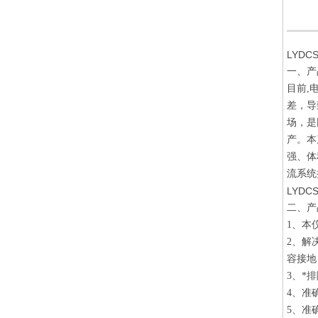
LYD
一、产
目前,
差，导
场，是
产。本
强、体
流系统
LYD
二、产
1、本
2、解
容接地
3、*
4、准
5、准