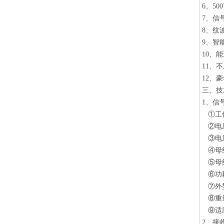
6、5
7、信
8、纹
9、智
10、
11、
12、
三、技
1、信
①工作
②电压
③电压
④母线
⑤母线
⑥功耗
⑦外型
⑧重量
⑨适应
2、接