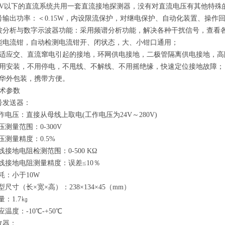
00V以下的直流系统共用一套直流接地探测器，没有对直流电压有其他特殊
号输出功率：＜0.15W，内设限流保护，对继电保护、自动化装置、操作
波分析与数字示波器功能：采用频谱分析功能，解决各种干扰信号，查看
能电流钳，自动检测电流钳开、闭状态，大、小钳口通用；
能适应交、直流窜电引起的接地，环网供电接地，二极管隔离供电接地，高
不用安装，不用停电，不甩线、不解线、不用摇绝缘，快速定位接地故障；
豪华外包装，携带方便。
术参数
号发送器：
电压：直接从母线上取电(工作电压为24V～280V)
测量范围：0-300V
测量精度：0.5%
接地电阻检测范围：0-500 KΩ
接地电阻测量精度：误差≤10％
：小于10W
尺寸（长×宽×高）：238×134×45（mm）
：1.7㎏
温度：-10℃-+50℃
收器：