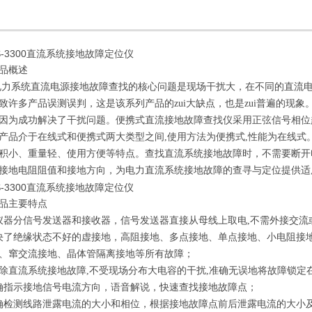
CS-3300直流系统接地故障定位仪
品概述
电力系统直流电源接地故障查找的核心问题是现场干扰大，在不同的直流电
致许多产品误测误判，这是该系列产品的zui大缺点，也是zui普遍的现
因为成功解决了干扰问题。便携式直流接地故障查找仪采用正弦信号相位
产品介于在线式和便携式两大类型之间,使用方法为便携式,性能为在线式
积小、重量轻、使用方便等特点。查找直流系统接地故障时，不需要断开
接地电阻阻值和接地方向，为电力直流系统接地故障的查寻与定位提供适
CS-3300直流系统接地故障定位仪
品主要特点
仪器分信号发送器和接收器，信号发送器直接从母线上取电,不需外接交流
决了绝缘状态不好的虚接地，高阻接地、多点接地、单点接地、小电阻接
、窜交流接地、晶体管隔离接地等所有故障；
排除直流系统接地故障,不受现场分布大电容的干扰,准确无误地将故障锁定在
确指示接地信号电流方向，语音解说，快速查找接地故障点；
确检测线路泄露电流的大小和相位，根据接地故障点前后泄露电流的大小