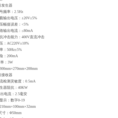
号发生器
频率：2.5Hz
载输出电压：±20V±5%
压幅值误差：<5%
路输出电流：≤80mA
抗冲击能力：400V直流冲击
：AC220V±10%
：50Hz±5%
险：200mA
功率：3W
00mm×270mm×200mm
号接收器
流检测灵敏度：0.5mA
生器阻抗：40KW
输出电流：2.5毫安
显示：数字0-19
10mm×100mm×32mm
尺寸：Φ50mm