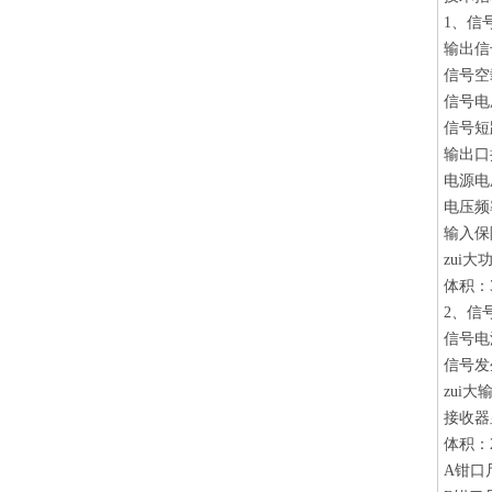
1、信
输出信号
信号空
信号电
信号短
输出口
电源电压
电压频率
输入保
zui大
体积：3
2、信
信号电
信号发
zui大
接收器
体积：2
A钳口