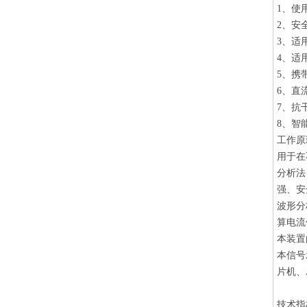
1、使
2、安
3、适
4、适
5、携
6、直
7、抗
8、智
工作原
用于在
分析法
强、安
波形分
算电流
本装置
本信号
片机、
技术指