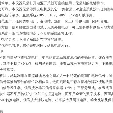
用简单。本仪器只需打开电源开关就可直接使用，无需别的按键操作。
全可靠。本仪器无需停浮充电机及其它一切电源，对直流系统没有任何影
用电压等级多。直流系统220V、110V、48V、24V都可以使用。
用范围广。任何类型电厂、变电站、煤矿、化工厂等供电部门都可使用。
带方便，信号接收器自带电池，无需外接电源，可以随身携带到任何地方
流系统不断电查找接地点，不影响系统正常工作。
干扰能力强，克服了系统分布电容的影响。
能化充电管理，减少充电时间，延长电池寿命。
理
不断电情况下查找发电厂、变电站直流系统接地点的准确位置。该仪器在原
，其主要特点和优点：检测灵敏度高、排查系统分布电容能力强、不断电
全可靠等。
析法，就是利用在直流母线与地之间加入一种特定的周期性电压信号，通
信号基波与谐波的相位及相位差，进而判断是否存在接地故障及接地故障
由信号发生器、信号接收器和信号采集器（卡钳）三部分组成。在查找直
发生器不采用传统的LC或RC的振荡电路，而采用全新的数字技术，因而
A/D转换电路、信号放大滤波电路、功率放大及隔直电路、输出反馈及保
标