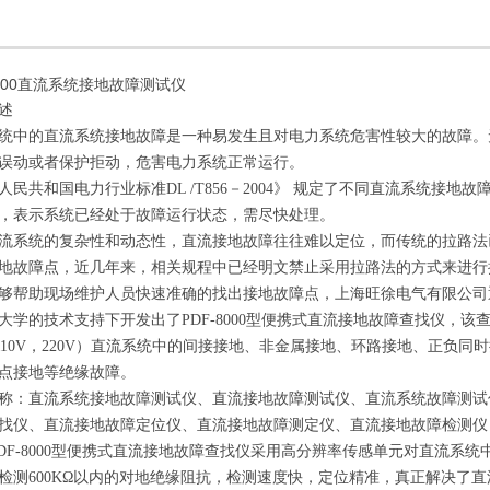
8000直流系统接地故障测试仪
述
统中的直流系统接地故障是一种易发生且对电力系统危害性较大的故障。
误动或者保护拒动，危害电力系统正常运行。
人民共和国电力行业标准DL /T856－2004》 规定了不同直流系统接
，表示系统已经处于故障运行状态，需尽快处理。
流系统的复杂性和动态性，直流接地故障往往难以定位，而传统的拉路法
地故障点，近几年来，相关规程中已经明文禁止采用拉路法的方式来进行
够帮助现场维护人员快速准确的找出接地故障点，上海旺徐电气有限公司
大学的技术支持下开发出了PDF-8000型便携式直流接地故障查找仪，该
，110V，220V）直流系统中的间接接地、非金属接地、环路接地、正负
点接地等绝缘故障。
称：直流系统接地故障测试仪、直流接地故障测试仪、直流系统故障测试
找仪、直流接地故障定位仪、直流接地故障测定仪、直流接地故障检测仪
DF-8000型便携式直流接地故障查找仪采用高分辨率传感单元对直流系统
检测600KΩ以内的对地绝缘阻抗，检测速度快，定位精准，真正解决了