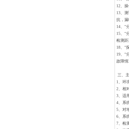
12、
13、
抗，漏
14、
15、
检测距
18、
19、
故障情
三、主
1、环境
2、相
3、适
4、系
5、对
6、系
7、检测