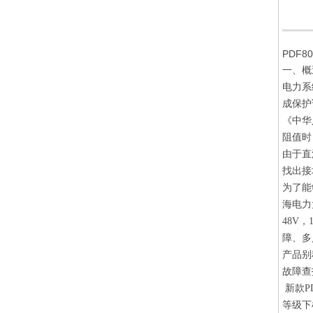
PDF
一、概
电力系
成保护
《中华
阻值时
由于直
找出接
为了能
海电力
48V
障、多
产品别
故障查
新款P
等级下