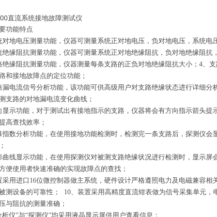
8000直流系统接地故障测试仪
要功能特点
统对地电压测量功能，仪器可测量系统正对地电压，负对地电压，系统电压，
统绝缘阻抗测量功能，仪器可测量系统正对地绝缘阻抗，负对地绝缘阻抗，可
路绝缘阻抗测量功能，仪器测量每条支路的正负对地绝缘阻抗大小；4、
路和接地故障点的定位功能；
路漏电流信号分析功能，该功能可供高级用户对支路绝缘状态进行详细分
测支路的对地漏电流变化曲线；
向显示功能，对于测试出有接地指示的支路，仪器将会有方向指示箭头提
提高查找效率；
缘指数分析功能，在使用接地功能检测时，检测完一条支路后，探测仪会
；
形曲线显示功能，在使用探测仪对被测支路绝缘状况进行检测时，显示屏
方便使用者快速准确的实现故障点的查找；
置采用进口16位微控制器做主系统，硬件设计严格遵照电力及电磁兼容相
被测设备的可靠性； 10、装置采用高精度直流钳表做为信号采集单元，
压与阻抗的测量准确；
“分析仪”与“探测仪”均采用液晶显示屏供用户查看信息；