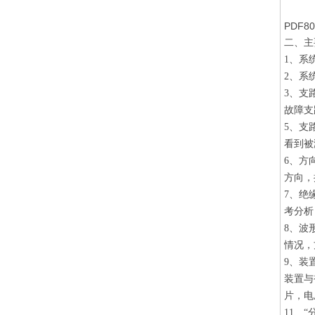
PDF
二、主
1、系
2、系
3、支
故障支
5、支
看到被
6、方
方向，
7、绝
考分析
8、波
情况，
9、装
装置与
片，电
11、