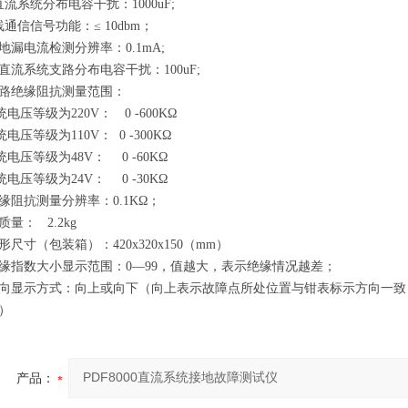
直流系统分布电容干扰：1000uF;
线通信信号功能：≤ 10dbm；
对地漏电流检测分辨率：0.1mA;
抗直流系统支路分布电容干扰：100uF;
支路绝缘阻抗测量范围：
压等级为220V： 0 -600KΩ
压等级为110V： 0 -300KΩ
压等级为48V： 0 -60KΩ
压等级为24V： 0 -30KΩ
绝缘阻抗测量分辨率：0.1KΩ；
质量： 2.2kg
形尺寸（包装箱）：420x320x150（mm）
绝缘指数大小显示范围：0—99，值越大，表示绝缘情况越差；
方向显示方式：向上或向下（向上表示故障点所处位置与钳表标示方向一
）
产品：