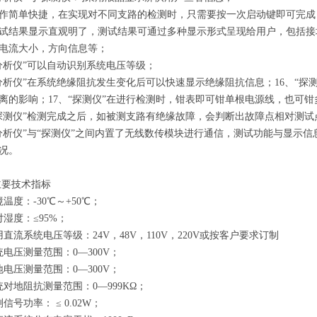
操作简单快捷，在实现对不同支路的检测时，只需要按一次启动键即可完成
测试结果显示直观明了，测试结果可通过多种显示形式呈现给用户，包括
电流大小，方向信息等；
“分析仪”可以自动识别系统电压等级；
“分析仪”在系统绝缘阻抗发生变化后可以快速显示绝缘阻抗信息；16、“探
离的影响；17、“探测仪”在进行检测时，钳表即可钳单根电源线，也可
“探测仪”检测完成之后，如被测支路有绝缘故障，会判断出故障点相对测
“分析仪”与“探测仪”之间内置了无线数传模块进行通信，测试功能与显示
况。
要技术指标
温度：-30℃～+50℃；
对湿度：≤95%；
用直流系统电压等级：24V，48V，110V，220V或按客户要求订制
统电压测量范围：0—300V；
地电压测量范围：0—300V；
统对地阻抗测量范围：0—999KΩ；
信号功率： ≤ 0.02W；