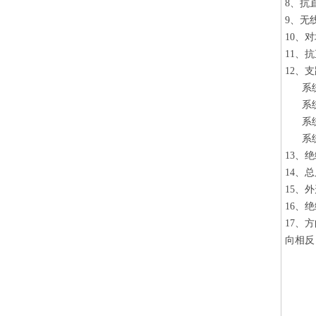
8、抗
9、无
10、
11、
12、
系统电
系统电
系统电
系统电
13、
14、总
15、外
16、
17、
向相反