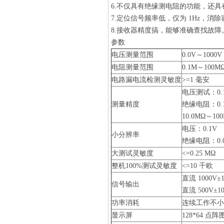
6.不仅具有绝缘测电阻的功能，还
7.定位信号频率低，仅为 1Hz，消
8.接收器精度搞，能够准确
参数
电压测量范围
0.0V～1000V
电阻测量范围
0.1M～100M
电路漏电流检测灵敏度
>=1 毫安
电压测试：0.1
测量精度
绝缘电阻：0.1
10.0MΩ～100
电压：0.1V
小分辨率
绝缘电阻：0.
大测试灵敏度
<=0.25 MΩ
整机100%测试灵敏度
<=10 千欧
直流 1000V±
信号输出
直流 500V±1
功率消耗
连续工作不小于
显示屏
128*64 点阵