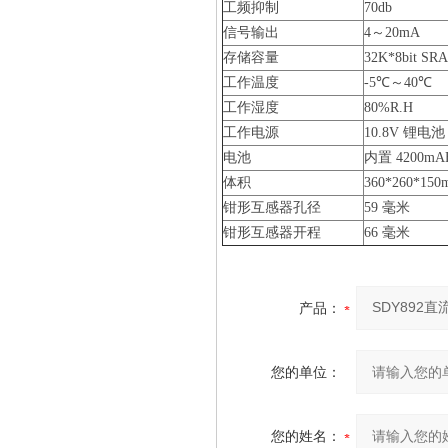
工频抑制
70db
信号输出
4～20mA
存储容量
32K*8bit SR
工作温度
-5℃～40℃
工作湿度
80%R.H
工作电源
10.8V 锂
电池
内置 4200mA
体积
360*260*150
钳形互感器孔径
59 毫米
钳形互感器开程
66 毫米
产品：
您的单位：
您的姓名：