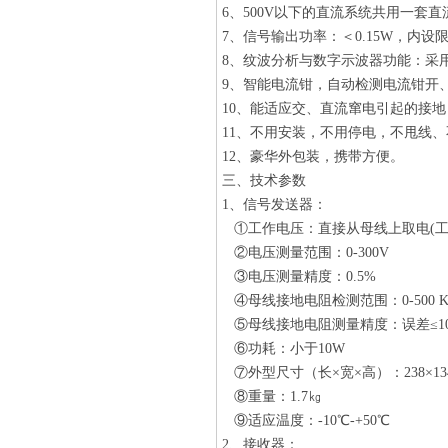
6、500V以下的直流系统共用一套
7、信号输出功率：＜0.15W，内
8、纹波分析与数字示波器功能：采
9、智能电流钳，自动检测电流钳开
10、能适应交、直流窜电引起的接
11、不用安装，不用停电，不甩线
12、豪华外包装，携带方便。
三、技术参数
1、信号发送器：
①工作电压：直接从母线上取电(工作电
②电压测量范围：0-300V
③电压测量精度：0.5%
④母线接地电阻检测范围：0-500 K
⑤母线接地电阻测量精度：误差≤1
⑥功耗：小于10W
⑦外型尺寸（长×宽×高）：238×134
⑧重量：1.7㎏
⑨适应温度：-10℃-+50℃
2、接收器：