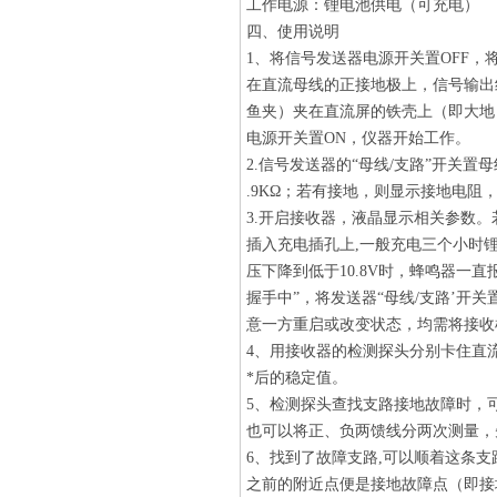
工作电源：锂电池供电（可充电）
四、使用说明
1、将信号发送器电源开关置OFF
在直流母线的正接地极上，信号输出
鱼夹）夹在直流屏的铁壳上（即大地
电源开关置ON，仪器开始工作。
2.信号发送器的“母线/支路”开关
.9KΩ；若有接地，则显示接地电阻
3.开启接收器，液晶显示相关参数。
插入充电插孔上,一般充电三个小时
压下降到低于10.8V时，蜂鸣器一
握手中”，将发送器“母线/支路’开
意一方重启或改变状态，均需将接收
4、用接收器的检测探头分别卡住直
*后的稳定值。
5、检测探头查找支路接地故障时，
也可以将正、负两馈线分两次测量，
6、找到了故障支路,可以顺着这条支
之前的附近点便是接地故障点（即接