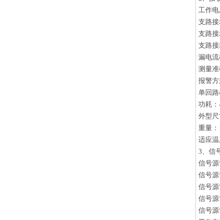
工作电压
支路接地
支路接
支路接
漏电流
测量准
报警方
单回路
功耗：
外型尺寸
重量：1
适应温度
3、信
信号源
信号源*
信号源*
信号源*
信号源