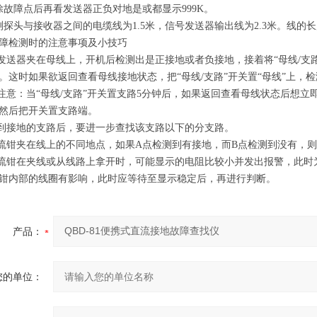
除故障点后再看发送器正负对地是或都显示999K。
测探头与接收器之间的电缆线为1.5米，信号发送器输出线为2.3米。线的
障检测时的注意事项及小技巧
号发送器夹在母线上，开机后检测出是正接地或者负接地，接着将“母线/支
。这时如果欲返回查看母线接地状态，把“母线/支路”开关置“母线”上，
别注意：当“母线/支路”开关置支路5分钟后，如果返回查看母线状态后想
然后把开关置支路端。
找到接地的支路后，要进一步查找该支路以下的分支路。
电流钳夹在线上的不同地点，如果A点检测到有接地，而B点检测到没有，则
电流钳在夹线或从线路上拿开时，可能显示的电阻比较小并发出报警，此
钳内部的线圈有影响，此时应等待至显示稳定后，再进行判断。
产品：
您的单位：