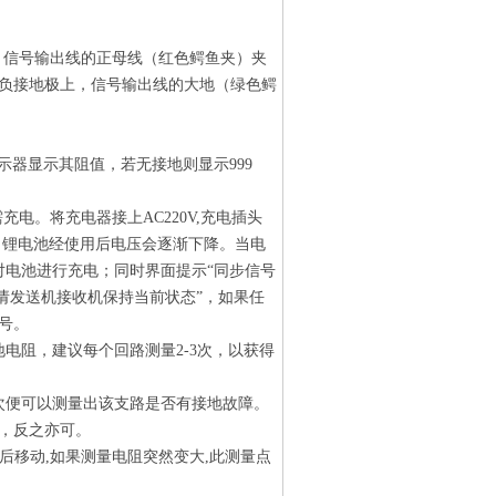
，信号输出线的正母线（红色鳄鱼夹）夹
负接地极上，信号输出线的大地（绿色鳄
示器显示其阻值，若无接地则显示999
电。将充电器接上AC220V,充电插头
，锂电池经使用后电压会逐渐下降。当电
对电池进行充电；同时界面提示“同步信号
，请发送机接收机保持当前状态”，如果任
号。
电阻，建议每个回路测量2-3次，以获得
次便可以测量出该支路是否有接地故障。
，反之亦可。
后移动,如果测量电阻突然变大,此测量点