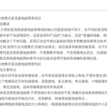
-81便携式直流接地故障查找仪
品概述
电力系统直流电源接地故障查找的核心问题是现场干扰大，在不同的直流电
致许多产品误测误判，这是该系列产品的*大缺点，也是*普遍的现象。
功解决了干扰问题。采用正弦信号相位超前处理技术和数据转移算法技术
之间,使用方法为便携式,性能为在线式。该仪器具有检测灵敏度高、抗干
查找直流系统接地故障时，不需要断开电源，可实现接地点定位。仪器能
直流系统接地故障的查寻与定位提供适用可靠的高准确性探测仪器。
-81便携式直流接地故障查找仪
品主要特点
仪器分信号发送器和接收器，信号发送器直接从母线上取电,不需外接交流
决了绝缘状态不好的虚接地，高阻接地、多点接地、单点接地、小电阻接
、窜交流接地、晶体管隔离接地等所有故障；
排除直流系统接地故障,不受现场分布大电容的干扰,准确无误地将故障锁定
确指示接地信号电流方向，语音解说，快速查找接地故障点；
确检测线路泄露电流的大小和相位，根据接地故障点前后泄露电流的大小