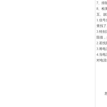
7、排
8、检
五、故
1.信
查找了
3.特
阻值，
2.若
3.将
4.当
对电流