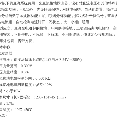
00V以下的直流系统共用一套直流接地探测器，没有对直流电压有其他特殊
号输出功率：＜0.15W，内设限流保护，对继电保护、自动化装置、操作
波分析与数字示波器功能：采用频谱分析功能，解决各种干扰信号，查看
能电流钳，自动检测电流钳开、闭状态，大、小钳口通用；
能适应交、直流窜电引起的接地，环网供电接地，二极管隔离供电接地，高
不用安装，不用停电，不甩线、不解线、不用摇绝缘，快速定位接地故障；
豪华外包装，携带方便。
术参数
号发送器：
电压：直接从母线上取电(工作电压为24V～280V)
测量范围：0-300V
测量精度：0.5%
接地电阻检测范围：0-500 KΩ
接地电阻测量精度：误差≤10％
：小于10W
尺寸（长×宽×高）：238×134×45（mm）
：1.7㎏
温度：-10℃-+50℃
收器：