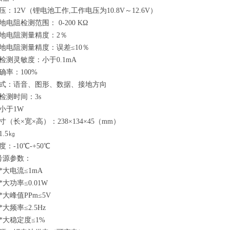
：12V（锂电池工作,工作电压为10.8V～12.6V）
电阻检测范围： 0-200 KΩ
地电阻测量精度：2％
地电阻测量精度：误差≤10％
检测灵敏度：小于0.1mA
确率：100%
式：语音、图形、数据、接地方向
检测时间：3s
小于1W
（长×宽×高）：238×134×45（mm）
.5㎏
：-10℃-+50℃
号源参数：
*大电流≤1mA
大功率≤0.01W
大峰值PPm≤5V
大频率≤2.5Hz
*大稳定度≤1%