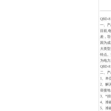
QBD
一、产
目前,
差，导
因为成
大类型
特点。
为电力
QBD
二、产
1、本
2、解
容接地
3、*
4、准
5、准