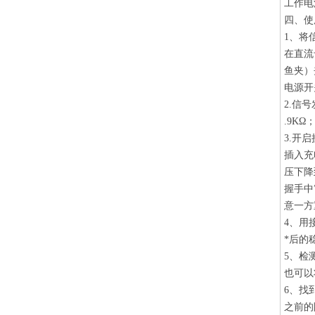
工作电
四、使
1、将
在直流
鱼夹）
电源开
2.信
.9K
3.开
插入充
压下降
握手中
意一方
4、用
*后的
5、检
也可以
6、找
之前的