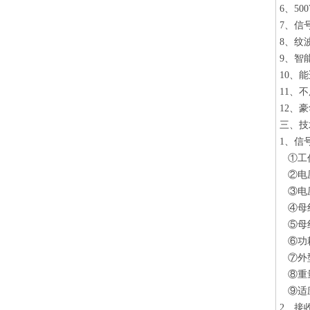
6、5
7、信
8、纹
9、智
10、
11、
12、
三、技
1、信
①工作
②电压
③电压
④母线
⑤母线
⑥功耗
⑦外型
⑧重量
⑨适应
2、接