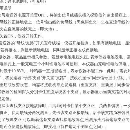
源：锂电池供电（可充电）
用说明
信号发送器电源开关置OFF，将输出信号线插头插入探测仪的输出插座上
母线的正接地极上，信号输出线的负母线（黑色鳄鱼夹）夹在直流母线的
夹在直流屏的铁壳上（即大地）。
关置ON，仪器开始工作。
号发送器的“母线/支路”开关置母线端，仪器开始检测，如果有接地电阻，显
Ω；若有接地，则显示接地电阻，同时显示正接地或负接地。
启接收器，液晶显示相关参数。若显示电池电压欠压, 表示仪器电池没电，需充
电插孔上,一般充电三个小时锂电池即可使用。本仪器由充电锂电池供电
到低于10.8V时，蜂鸣器一直报警输出，表示仪器不能工作，此时，需要
”，将发送器“母线/支路’开关置“支路”，接收机显示“同步信号握手成功
重启或改变状态，均需将接收机靠近发送机（重置支路）重新握手同步信
接收器的检测探头分别卡住直流系统各个支路，显示器显示当前支路的对地
稳定值。
测探头查找支路接地故障时，可以同时卡住某个支路正、负两条馈线，一
将正、负两馈线分两次测量，先卡该支路正极馈线，后卡该支路负极馈线
到了故障支路,可以顺着这条支路查找接地故障点,检测探头沿着这条支路向
附近点便是接地故障点（即接地点就在这两个测量点之间）。